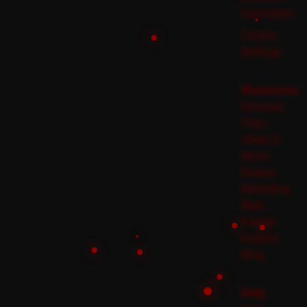
information
Cookie
Settings
Resources
Discover
Tuts+
Video &
Music
Design
Marketing
Web
Design
Explore
Blog
Help