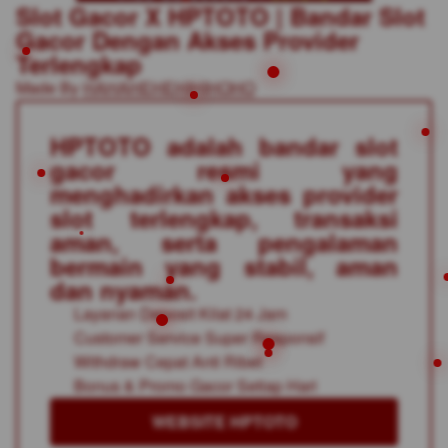
Slot Gacor X HPTOTO | Bandar Slot
Gacor Dengan Akses Provider
Terlengkap
Made By
HAHAHEHEHIHIHOHO
HPTOTO adalah bandar slot
gacor resmi yang
menghadirkan akses provider
slot terlengkap, transaksi
aman, serta pengalaman
bermain yang stabil, aman
dan nyaman.
Layanan Deposit Kilat 24 Jam
Customer Service Super Responsif
Withdraw Cepat Anti Ribet
Bonus & Promo Gacor Setiap Hari
WEBSITE HPTOTO