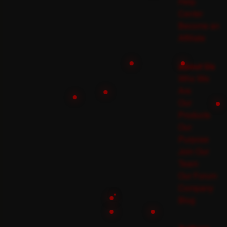
Help
Center
Become an
Affiliate
About Us
Who We
Are
Our
Products
Our
Purpose
Join Our
Team
Our Forum
Company
Blog