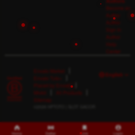
Authors
Become an
Author
Author
Sign In
Author
Help
Center
Envato Market
English
Envato Tuts+
Placeit by Envato
Mixkit
All Products
Sitemap
©2026 HPTOTO | SLOT GACOR
Home
Daftar
Link
Login